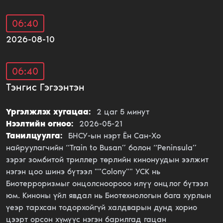
06:40
2026-08-10
06:40
Тэнгис Гэгээнтэн
Үргэлжлэх хугацаа:
2
цаг
5
минут
Нээлтийн огноо:
2026-05-21
Танилцуулга:
БНСУ-ын нэрт Ён Сан-Хо
найруулагчийн “Train to Busan” болон “Peninsula”
зэрэг зомбитой триллер төрлийн кинонуудын ээлжит
нэгэн цоо шинэ бүтээл ""Colony"" УСК нь
Биотерроризмыг онцолсноорооо илүү онцлог бүтээл
юм. Киноны үйл явдал нь Биотехнологын бага хурлын
үеэр тархсан тодорхойгүй халдварын дунд хорио
цээрт орсон хүмүүс нэгэн барилгад гацан