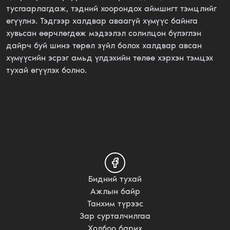
тусгаарлагдаж, тэдний хоорондох аймшигт тэмцлийг
өгүүлнэ. Тэдгээр халдвар аваагүй хүмүүс байнга
хувьсан өөрчлөгдөж мэдээлэл солилцон бүлэглэн
дайрч буй шинэ төрөл зүйл болох халдвар авсан
хүмүүсийн эсрэг амьд үлдэхийн төлөө хэрхэн тэмцэх
тухай өгүүлэх болно.
Бидний тухай
Ажлын байр
Танхим түрээс
Зар сурталчилгаа
Холбоо барих