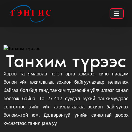
Танхим түрээс
Хэрэв та ямарваа нэгэн арга хэмжээ, кино наадам
болон үйл ажиллагаа зохион байгуулахаар төлөвлөж
байгаа бол бид танд танхим түрээсийн үйлчилгээг санал
болгож байна. Та 27-412 суудал бүхий танхимуудаас
сонголтоо хийн үйл ажиллагаагаа зохион байгуулах
боломжтой юм. Дэлгэрэнгүй үнийн саналтай доорх
хүснэгтээс танилцана уу.