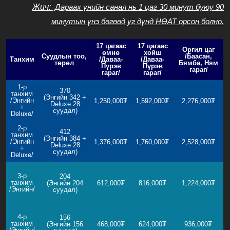
Жич:
Дараах үнийн санал нь
1 цаг 30 минут буюу 90
минутын үнэ бөгөөд у
г дүнд НӨАТ орсон болно.
17 цагаас
17 цагаас
Оргил цаг
өмнө
хойш
Суудлын тоо,
/Баасан,
Танхим
/Даваа-
/Даваа-
төрөл
Бямба, Ням
Пүрэв
Пүрэв
гараг/
гараг/
гараг/
1-р
370
танхим
(
Энгийн 342
+
/Энгийн
1,250,000₮
1,592,000₮
2,276,
0
00₮
Deluxe 28
+
суудал
)
Deluxe/
2-р
412
танхим
(
Энгийн 3
84 +
/Энгийн
1,376,000₮
1,760,000₮
2
,528,
0
00₮
Deluxe 28
+
суудал
)
Deluxe/
3-р
204
танхим
(
Энгийн
204
612,000₮
816,000₮
1,
224,000₮
/Энгийн/
суудал
)
4-р
156
танхим
(
Энгийн
156
468,000₮
624,000₮
936,000₮