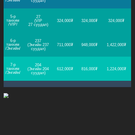
/Энгийн/
суудал
)
5-р
27
танхим
(VIP
324,000₮
324,000₮
324
,
0
00₮
/VIP/
27
суудал
)
6-р
237
танхим
(
Энгийн
237
711,000₮
948,000₮
1,422
,000₮
/Энгийн/
суудал
)
7-р
204
танхим
(
Энгийн
204
612,000₮
816,000₮
1,
224,000₮
/Энгийн/
суудал
)