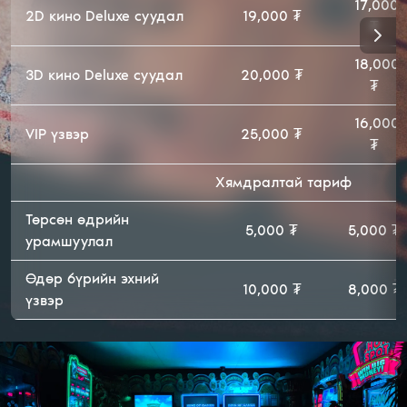
17,000
2D кино Deluxe суудал
19,000 ₮
₮
18,000
3D кино Deluxe суудал
20,000 ₮
₮
16,000
VIP үзвэр
25,000 ₮
₮
Хямдралтай тариф
Төрсөн өдрийн
5,000 ₮
5,000 ₮
урамшуулал
Өдөр бүрийн эхний
10,000 ₮
8,000 ₮
үзвэр