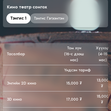
Кино театр сонгох
Тэнгис 1
Тэнгис Гэгээнтэн
Том хүн
Хүүхэд
Тасалбар
(16-с дээш
(4-15
нас)
нас)
Үндсэн тариф
13,000
Энгийн 2D кино
15,000 ₮
₮
15,000
3D кино
17,000 ₮
₮