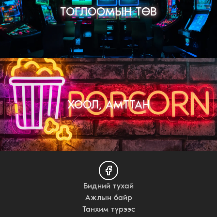
ТОГЛООМЫН ТӨВ
ХООЛ, АМТТАН
Бидний тухай
Ажлын байр
Танхим түрээс