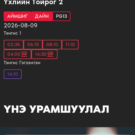
Үхлийн Tойрог 2
АЙМШИГ
ДАЙН
PG13
2026-08-09
Тэнгис 1
02:35
06:15
08:10
11:10
04:00
14:30
Тэнгис Гэгээнтэн
14:10
ҮНЭ УРАМШУУЛАЛ