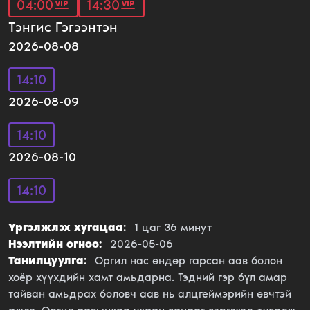
04:00
14:30
Тэнгис Гэгээнтэн
2026-08-08
14:10
2026-08-09
14:10
2026-08-10
14:10
Үргэлжлэх хугацаа:
1
цаг
36
минут
Нээлтийн огноо:
2026-05-06
Танилцуулга:
Оргил нас өндөр гарсан аав болон
хоёр хүүхдийн хамт амьдарна. Тэдний гэр бүл амар
тайван амьдрах боловч аав нь алцгеймэрийн өвчтэй