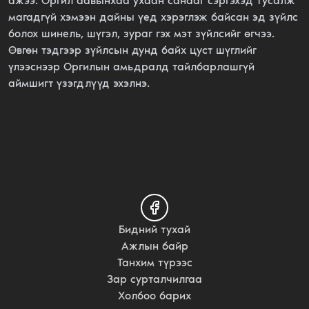
ажээ. Оргил аавынхаа ухаан санааг сэргэхэд тусалж
магадгүй хэмээн дайны үед хэрэглэж байсан эд зүйлс
болох шинель, шүгэл, зураг гэх мэт зүйлсийг өгчээ.
Өвгөн тэдгээр зүйлсын дунд байх цуст шүглийг
үлээснээр Оргилын амьдралд тайлбарлашгүй
аймшигт үзэгдлүүд эхэлнэ.
Бидний тухай
Ажлын байр
Танхим түрээс
Зар сурталчилгаа
Холбоо барих